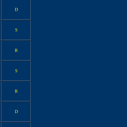
D
S
R
S
R
D