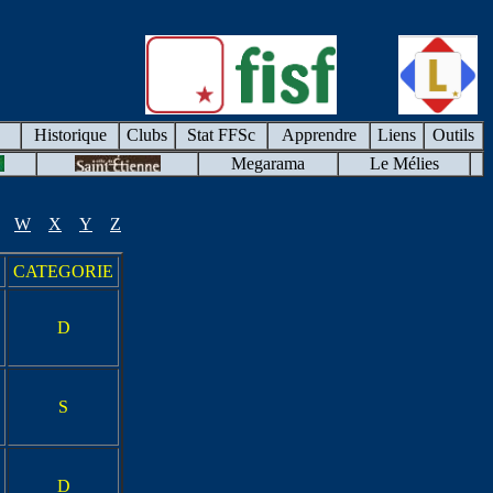
Historique
Clubs
Stat FFSc
Apprendre
Liens
Outils
Megarama
Le Mélies
W
X
Y
Z
CATEGORIE
D
S
D