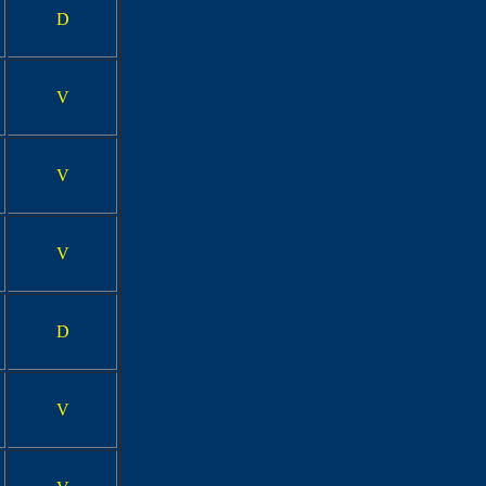
D
V
V
V
D
V