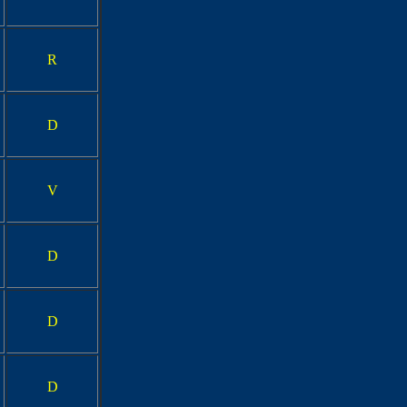
R
D
V
D
D
D