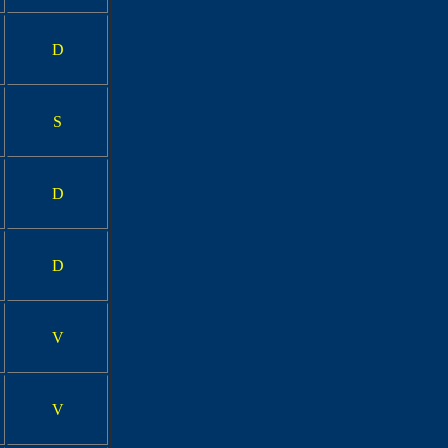
D
S
D
D
V
V