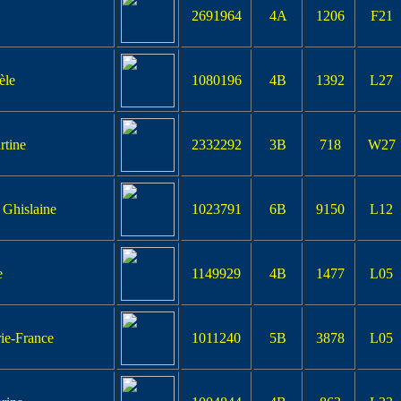
2691964
4A
1206
F21
le
1080196
4B
1392
L27
tine
2332292
3B
718
W27
hislaine
1023791
6B
9150
L12
e
1149929
4B
1477
L05
e-France
1011240
5B
3878
L05