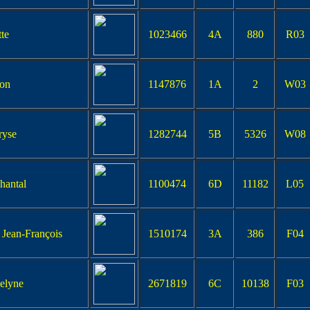
te
1023466
4A
880
R03
on
1147876
1A
2
W03
yse
1282744
5B
5326
W08
antal
1100474
6D
11182
L05
ean-François
1510174
3A
386
F04
lyne
2671819
6C
10138
F03