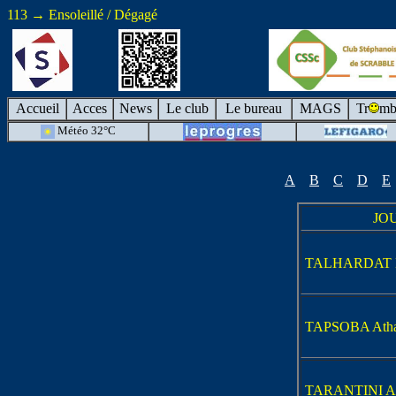
113 → Ensoleillé / Dégagé
Accueil
Acces
News
Le club
Le bureau
MAGS
Tr
mb
Météo 32°C
A
B
C
D
E
JO
TALHARDAT N
TAPSOBA Atha
TARANTINI Al