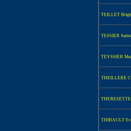
TEILLET Brigit
TESSIER Sams
TEYSSIER Mar
THEILLERE Ch
THERESETTE J
THIBAULT Eve