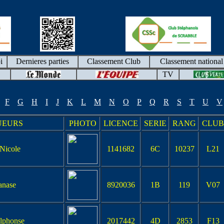
i
Dernieres parties
Classement Club
Classement national
TV
F
G
H
I
J
K
L
M
N
O
P
Q
R
S
T
U
V
UEURS
PHOTO
LICENCE
SERIE
RANG
CLUB
icole
1141682
6C
10237
L21
nase
8920036
1B
119
V07
phonse
2017442
4D
2853
F13