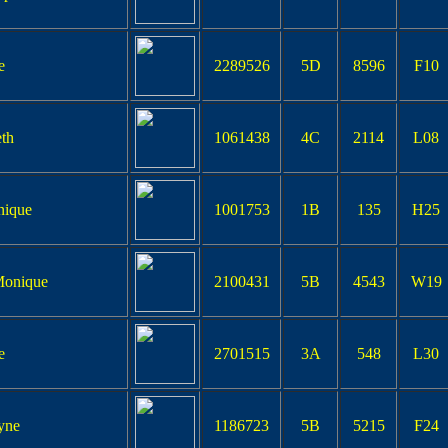
e
2289526
5D
8596
F10
th
1061438
4C
2114
L08
ique
1001753
1B
135
H25
onique
2100431
5B
4543
W19
e
2701515
3A
548
L30
yne
1186723
5B
5215
F24