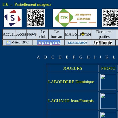
116 → Partiellement nuageux
Le
Le
Dernieres
Accueil
Acces
News
MAGS
Tr
mbi
club
bureau
parties
Météo 19°C
A
B
C
D
E
F
G
H
I
J
K
L
JOUEURS
PHOTO
LABORDERE Dominique
LACHAUD Jean-François