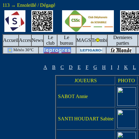
113 → Ensoleillé / Dégagé
Le
Le
Dernieres
Accueil
Acces
News
MAGS
Tr
mbi
club
bureau
parties
Météo 30°C
A
B
C
D
E
F
G
H
I
J
K
L
JOUEURS
PHOTO
SABOT Annie
SANTI HOUDART Sabine