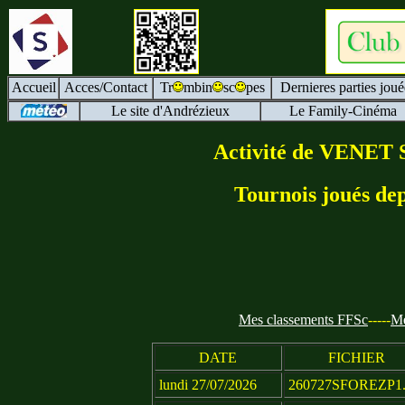
Accueil
Acces/Contact
Tr
mbin
sc
pes
Dernieres parties joué
Le site d'Andrézieux
Le Family-Cinéma
Activité de VENET S
Tournois joués dep
Mes classements FFSc
-----
Me
DATE
FICHIER
lundi 27/07/2026
260727SFOREZP1.