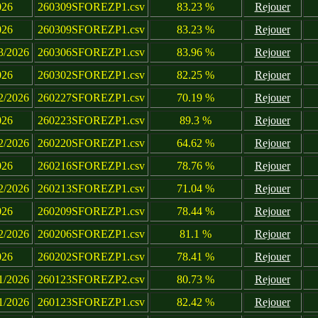
026
260309SFOREZP1.csv
83.23 %
Rejouer
026
260309SFOREZP1.csv
83.23 %
Rejouer
3/2026
260306SFOREZP1.csv
83.96 %
Rejouer
026
260302SFOREZP1.csv
82.25 %
Rejouer
2/2026
260227SFOREZP1.csv
70.19 %
Rejouer
026
260223SFOREZP1.csv
89.3 %
Rejouer
2/2026
260220SFOREZP1.csv
64.62 %
Rejouer
026
260216SFOREZP1.csv
78.76 %
Rejouer
2/2026
260213SFOREZP1.csv
71.04 %
Rejouer
026
260209SFOREZP1.csv
78.44 %
Rejouer
2/2026
260206SFOREZP1.csv
81.1 %
Rejouer
026
260202SFOREZP1.csv
78.41 %
Rejouer
1/2026
260123SFOREZP2.csv
80.73 %
Rejouer
1/2026
260123SFOREZP1.csv
82.42 %
Rejouer