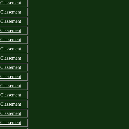
Classement
Classement
Classement
Classement
Classement
Classement
Classement
Classement
Classement
Classement
Classement
Classement
Classement
Classement