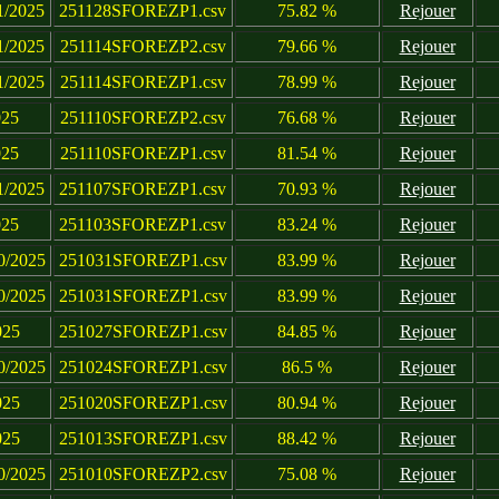
1/2025
251128SFOREZP1.csv
75.82 %
Rejouer
1/2025
251114SFOREZP2.csv
79.66 %
Rejouer
1/2025
251114SFOREZP1.csv
78.99 %
Rejouer
025
251110SFOREZP2.csv
76.68 %
Rejouer
025
251110SFOREZP1.csv
81.54 %
Rejouer
1/2025
251107SFOREZP1.csv
70.93 %
Rejouer
025
251103SFOREZP1.csv
83.24 %
Rejouer
0/2025
251031SFOREZP1.csv
83.99 %
Rejouer
0/2025
251031SFOREZP1.csv
83.99 %
Rejouer
025
251027SFOREZP1.csv
84.85 %
Rejouer
0/2025
251024SFOREZP1.csv
86.5 %
Rejouer
025
251020SFOREZP1.csv
80.94 %
Rejouer
025
251013SFOREZP1.csv
88.42 %
Rejouer
0/2025
251010SFOREZP2.csv
75.08 %
Rejouer