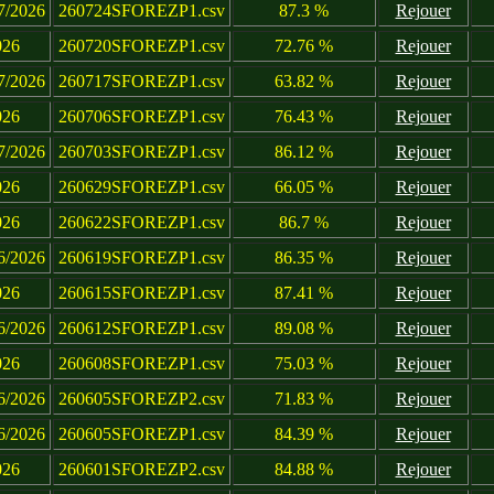
7/2026
260724SFOREZP1.csv
87.3 %
Rejouer
026
260720SFOREZP1.csv
72.76 %
Rejouer
7/2026
260717SFOREZP1.csv
63.82 %
Rejouer
026
260706SFOREZP1.csv
76.43 %
Rejouer
7/2026
260703SFOREZP1.csv
86.12 %
Rejouer
026
260629SFOREZP1.csv
66.05 %
Rejouer
026
260622SFOREZP1.csv
86.7 %
Rejouer
6/2026
260619SFOREZP1.csv
86.35 %
Rejouer
026
260615SFOREZP1.csv
87.41 %
Rejouer
6/2026
260612SFOREZP1.csv
89.08 %
Rejouer
026
260608SFOREZP1.csv
75.03 %
Rejouer
6/2026
260605SFOREZP2.csv
71.83 %
Rejouer
6/2026
260605SFOREZP1.csv
84.39 %
Rejouer
026
260601SFOREZP2.csv
84.88 %
Rejouer