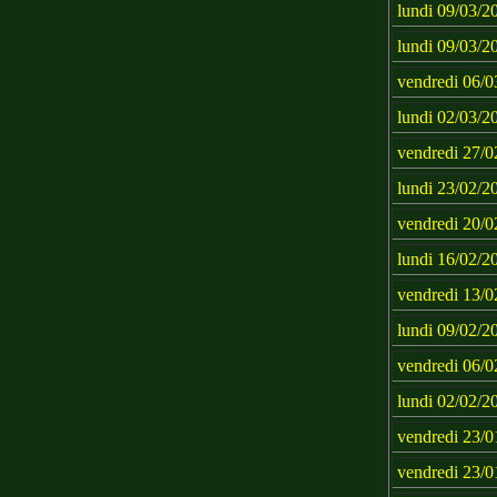
lundi 09/03/2
lundi 09/03/2
vendredi 06/0
lundi 02/03/2
vendredi 27/0
lundi 23/02/2
vendredi 20/0
lundi 16/02/2
vendredi 13/0
lundi 09/02/2
vendredi 06/0
lundi 02/02/2
vendredi 23/0
vendredi 23/0