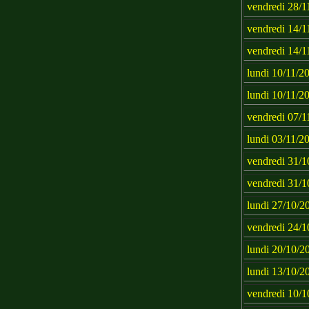
vendredi 28/1
vendredi 14/1
vendredi 14/1
lundi 10/11/2
lundi 10/11/2
vendredi 07/1
lundi 03/11/2
vendredi 31/1
vendredi 31/1
lundi 27/10/2
vendredi 24/1
lundi 20/10/2
lundi 13/10/2
vendredi 10/1