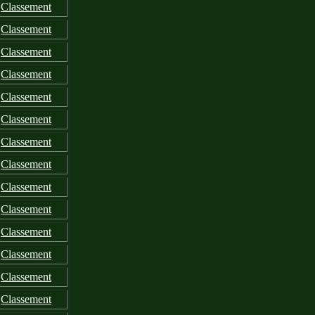
Classement
Classement
Classement
Classement
Classement
Classement
Classement
Classement
Classement
Classement
Classement
Classement
Classement
Classement