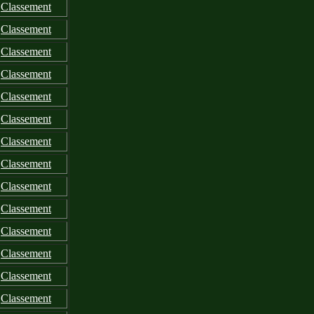
Classement
Classement
Classement
Classement
Classement
Classement
Classement
Classement
Classement
Classement
Classement
Classement
Classement
Classement