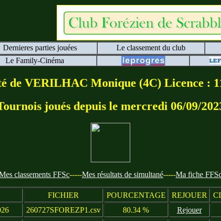
Dernieres parties jouées
Le classement du club
Le Family-Cinéma
ité de VERILHAC Monique (4C) Licence : 1
Tournois joués depuis le mercredi 06/09/202
Mes classements FFSc
-----
Mes résultats de simultané
-----
Ma fiche FFS
FICHIER
POURCENTAGE
REJOUER
C
026
260727SFOREZP1.csv
80.34 %
Rejouer