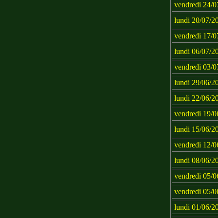
vendredi 24/0
lundi 20/07/2
vendredi 17/0
lundi 06/07/2
vendredi 03/0
lundi 29/06/2
lundi 22/06/2
vendredi 19/0
lundi 15/06/2
vendredi 12/0
lundi 08/06/2
vendredi 05/0
vendredi 05/0
lundi 01/06/2