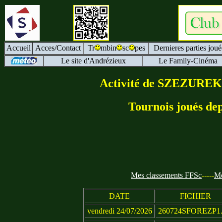
Accueil
Acces/Contact
Tr
mbin
sc
pes
Dernieres parties joué
Le site d'Andrézieux
Le Family-Cinéma
Activité de SZEZUREK 
Tournois joués dep
Mes classements FFSc
-----
Me
DATE
FICHIER
vendredi 24/07/2026
260724SFOREZP1.