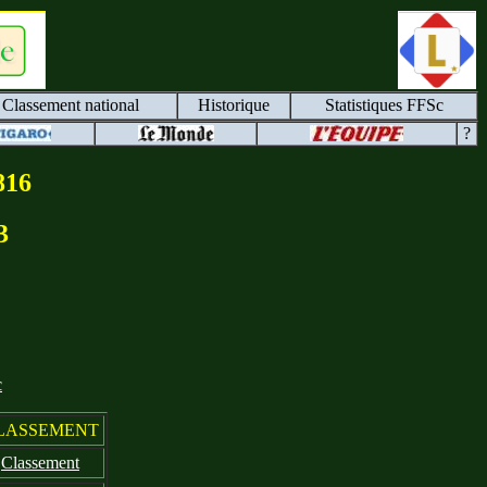
Classement national
Historique
Statistiques FFSc
?
816
3
c
LASSEMENT
Classement