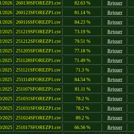
1/2026
260130SFOREZP1.csv
82.63 %
Rejouer
1/2026
260123SFOREZP1.csv
81.14 %
Rejouer
1/2026
260116SFOREZP1.csv
84.23 %
Rejouer
2/2025
251219SFOREZP1.csv
73.19 %
Rejouer
2/2025
251212SFOREZP1.csv
79.51 %
Rejouer
2/2025
251205SFOREZP1.csv
77.18 %
Rejouer
1/2025
251128SFOREZP1.csv
71.49 %
Rejouer
1/2025
251121SFOREZP1.csv
71.3 %
Rejouer
1/2025
251114SFOREZP1.csv
84.54 %
Rejouer
1/2025
251107SFOREZP1.csv
81.11 %
Rejouer
0/2025
251031SFOREZP1.csv
78.2 %
Rejouer
0/2025
251031SFOREZP1.csv
78.2 %
Rejouer
0/2025
251024SFOREZP1.csv
89.2 %
Rejouer
0/2025
251017SFOREZP1.csv
66.56 %
Rejouer