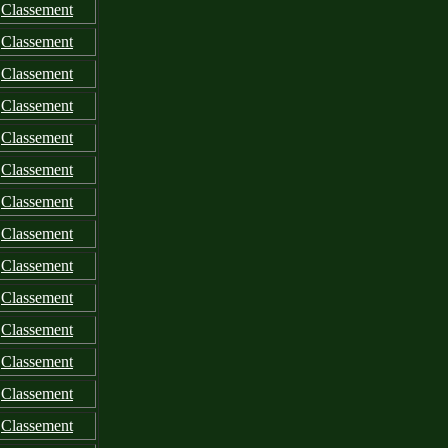
Classement
Classement
Classement
Classement
Classement
Classement
Classement
Classement
Classement
Classement
Classement
Classement
Classement
Classement