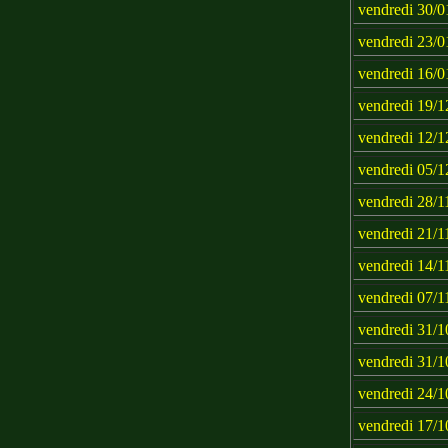
vendredi 30/0
vendredi 23/0
vendredi 16/0
vendredi 19/1
vendredi 12/1
vendredi 05/1
vendredi 28/1
vendredi 21/1
vendredi 14/1
vendredi 07/1
vendredi 31/1
vendredi 31/1
vendredi 24/1
vendredi 17/1