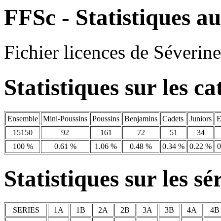
FFSc - Statistiques au
Fichier licences de Séve
Statistiques sur les ca
Ensemble
Mini-Poussins
Poussins
Benjamins
Cadets
Juniors
E
15150
92
161
72
51
34
100 %
0.61 %
1.06 %
0.48 %
0.34 %
0.22 %
0
Statistiques sur les sé
SERIES
1A
1B
2A
2B
3A
3B
4A
4B