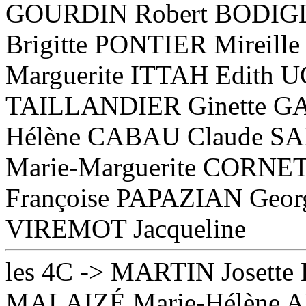
GOURDIN Robert BODIG
Brigitte PONTIER Mireill
Marguerite ITTAH Edith 
TAILLANDIER Ginette G
Hélène CABAU Claude SA
Marie-Marguerite CORN
Françoise PAPAZIAN Geo
VIREMOT Jacqueline
les 4C -> MARTIN Josett
MALAIZÉ Marie-Hélène A