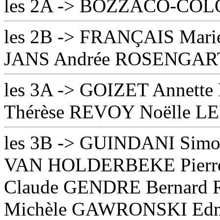
les 2A -> BOZZACO-COLO
les 2B -> FRANÇAIS Marie
JANS Andrée ROSENGART
les 3A -> GOIZET Annett
Thérèse REVOY Noëlle LE
les 3B -> GUINDANI Sim
VAN HOLDERBEKE Pierre
Claude GENDRE Bernard
Michèle GAWRONSKI Edm