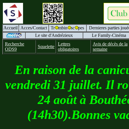
Accueil
Acces/Contact
Tr
mbin
sc
pes
Dernieres parties joué
Le site d'Andrézieux
Le Family-Cinéma
Recherche
Lettres
Avis de décès de la
Squelette
ODS9
obligatoires
semaine
En raison de la canicu
vendredi 31 juillet. Il 
24 août à Bouthéo
(14h30).Bonnes vaca