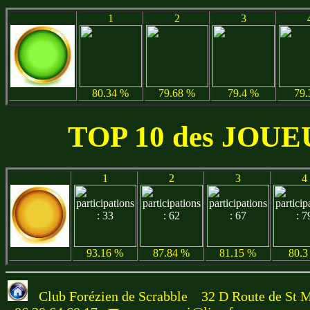
1
2
3
80.34 %
79.68 %
79.4 %
79.
TOP 10 des JOUEU
1
2
3
4
93.16 %
87.84 %
81.15 %
80.3
Club Forézien de Scrabble 32 D Route de St