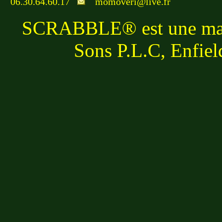
06.30.64.60.17
momoveri@live.fr
SCRABBLE® est une marq
Sons P.L.C, Enfiel